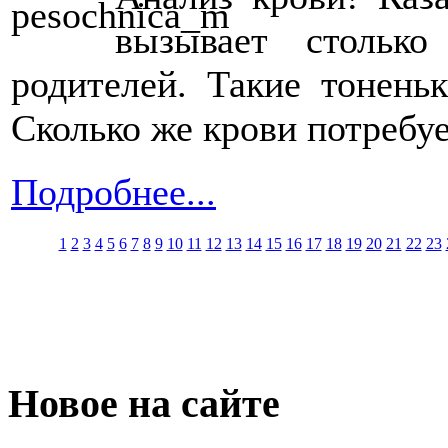
вызывает стольк
родителей. Такие тонень
Сколько же крови потребуе
Подробнее...
1
2
3
4
5
6
7
8
9
10
11
12
13
14
15
16
17
18
19
20
21
22
23
Новое на сайте