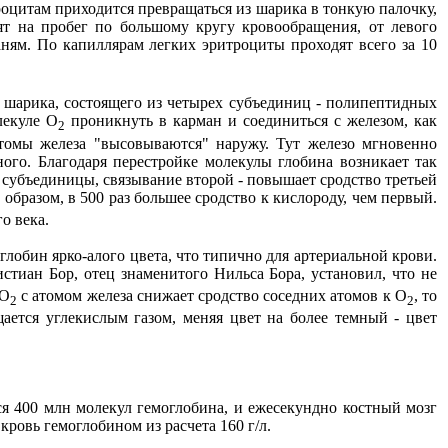
роцитам приходится превращаться из шарика в тонкую палочку,
ят на пробег по большому кругу кровообращения, от левого
аням. По капиллярам легких эритроциты проходят всего за 10
д шарика, состоящего из четырех субъединиц - полипептидных
лекуле О
проникнуть в карман и соединиться с железом, как
2
атомы железа "высовываются" наружу. Тут железо мгновенно
ного. Благодаря перестройке молекулы глобина возникает так
субъединицы, связывание второй - повышает сродство третьей
образом, в 500 раз большее сродство к кислороду, чем первый.
о века.
лобин ярко-алого цвета, что типично для артериальной крови.
стиан Бор, отец знаменитого Нильса Бора, установил, что не
СО
с атомом железа снижает сродство соседних атомов к О
, то
2
2
щается углекислым газом, меняя цвет на более темный - цвет
ся 400 млн молекул гемоглобина, и ежесекундно костный мозг
кровь гемоглобином из расчета 160 г/л.