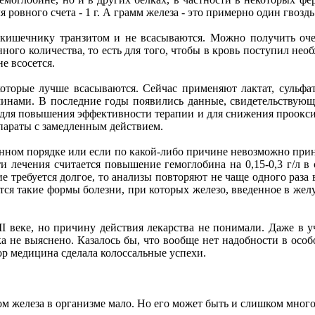
 ровного счета - 1 г. А грамм железа - это примерно один гвоздь
 кишечнику транзитом и не всасываются. Можно получить очен
ного количества, то есть для того, чтобы в кровь поступил не
не всосется.
оторые лучше всасываются. Сейчас применяют лактат, сульфат,
минами. В последние годы появились данные, свидетельствующ
) для повышения эффективности терапии и для снижения проокси
параты с замедленным действием.
нном порядке или если по какой-либо причине невозможно прин
ти лечения считается повышение гемоглобина на 0,15-0,3 г/л в
е требуется долгое, то анализы повторяют не чаще одного раза 
ся такие формы болезни, при которых железо, введенное в желу
II веке, но причину действия лекарства не понимали. Даже в у
ка не выяснено. Казалось бы, что вообще нет надобности в особ
ор медицина сделала колоссальные успехи.
ром железа в организме мало. Но его может быть и слишком много