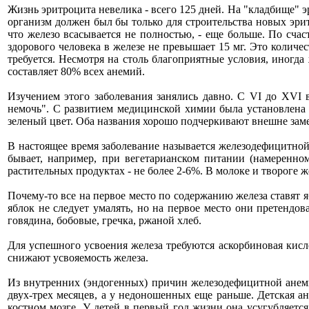
Жизнь эритроцита невелика - всего 125 дней. На "кладбище" эр
организм должен был бы только для строительства новых эрит
что железо всасывается не полностью, - еще больше. По счас
здорового человека в железе не превышает 15 мг. Это количе
требуется. Несмотря на столь благоприятные условия, иногда 
составляет 80% всех анемий.
Изучением этого заболевания занялись давно. С VI до XVI 
немочь". С развитием медицинской химии была установлена и 
зеленый цвет. Оба названия хорошо подчеркивают внешне зам
В настоящее время заболевание называется железодефицитной 
бывает, например, при вегетарианском питании (намеренном
растительных продуктах - не более 2-6%. В молоке и твороге ж
Почему-то все на первое место по содержанию железа ставят я
яблок не следует умалять, но на первое место они претендов
говядина, бобовые, гречка, ржаной хлеб.
Для успешного усвоения железа требуются аскорбиновая кисло
снижают усвояемость железа.
Из внутренних (эндогенных) причин железодефицитной анемии
двух-трех месяцев, а у недоношенных еще раньше. Детская а
костном мозге. У детей в первый год жизни она усугубляет