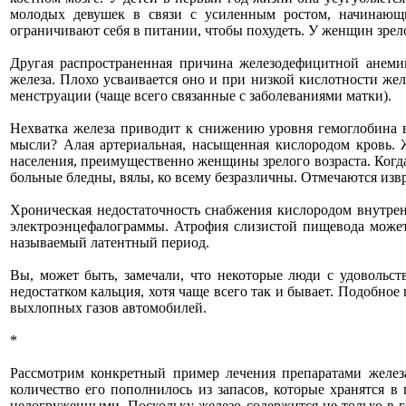
молодых девушек в связи с усиленным ростом, начинающи
ограничивают себя в питании, чтобы похудеть. У женщин зрел
Другая распространенная причина железодефицитной анеми
железа. Плохо усваивается оно и при низкой кислотности ж
менструации (чаще всего связанные с заболеваниями матки).
Нехватка железа приводит к снижению уровня гемоглобина 
мысли? Алая артериальная, насыщенная кислородом кровь. 
населения, преимущественно женщины зрелого возраста. Когда
больные бледны, вялы, ко всему безразличны. Отмечаются изв
Хроническая недостаточность снабжения кислородом внутре
электроэнцефалограммы. Атрофия слизистой пищевода может
называемый латентный период.
Вы, может быть, замечали, что некоторые люди с удовольств
недостатком кальция, хотя чаще всего так и бывает. Подобное 
выхлопных газов автомобилей.
*
Рассмотрим конкретный пример лечения препаратами железа 
количество его пополнилось из запасов, которые хранятся в
недогруженными. Поскольку железо содержится не только в ге