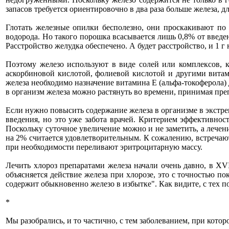
запасов требуется ориентировочно в два раза больше железа, для
Глотать железные опилки бесполезно, они проскакивают по
водорода. Но такого порошка всасывается лишь 0,8% от введен
Расстройство желудка обеспечено. А будет расстройство, и 1 г 
Поэтому железо используют в виде солей или комплексов, к
аскорбиновой кислотой, фолиевой кислотой и другими вита
железа необходимо назначение витамина Е (альфа-токоферола
в организм железа можно растянуть во времени, принимая пре
Если нужно повысить содержание железа в организме в экстре
введения, но это уже забота врачей. Критерием эффективнос
Поскольку суточное увеличение можно и не заметить, а лечени
на 2% считается удовлетворительным. К сожалению, встречают
при необходимости переливают эритроцитарную массу.
Лечить хлороз препаратами железа начали очень давно, в XV
объясняется действие железа при хлорозе, это с точностью по
содержит обыкновенно железо в избытке". Как видите, с тех п
*
Мы разобрались, и то частично, с тем заболеванием, при кото