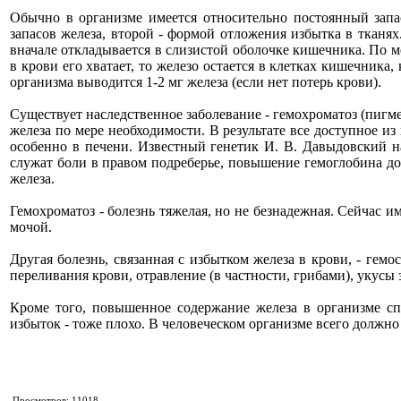
Обычно в организме имеется относительно постоянный зап
запасов железа, второй - формой отложения избытка в тканя
вначале откладывается в слизистой оболочке кишечника. По м
в крови его хватает, то железо остается в клетках кишечник
организма выводится 1-2 мг железа (если нет потерь крови).
Существует наследственное заболевание - гемохроматоз (пигм
железа по мере необходимости. В результате все доступное из
особенно в печени. Известный генетик И. В. Давыдовский 
служат боли в правом подреберье, повышение гемоглобина до 
железа.
Гемохроматоз - болезнь тяжелая, но не безнадежная. Сейчас 
мочой.
Другая болезнь, связанная с избытком железа в крови, - гем
переливания крови, отравление (в частности, грибами), укус
Кроме того, повышенное содержание железа в организме сп
избыток - тоже плохо. В человеческом организме всего должно 
Просмотров: 11018