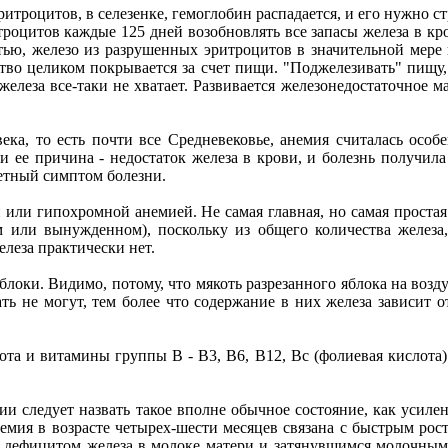
итроцитов, в селезенке, гемоглобин распадается, и его нужно ст
роцитов каждые 125 дней возобновлять все запасы железа в кров
тью, железо из разрушенных эритроцитов в значительной мере 
ство целиком покрывается за счет пищи. "Поджелезивать" пищу,
железа все-таки не хватает. Развивается железонедостаточное 
века, то есть почти все Средневековье, анемия считалась осо
ее причина - недостаток железа в крови, и болезнь получила 
етный симптом болезни.
или гипохромной анемией. Не самая главная, но самая простая 
 или вынужденном), поскольку из общего количества железа,
елеза практически нет.
блоки. Видимо, потому, что мякоть разрезанного яблока на возду
ать не могут, тем более что содержание в них железа зависит о
та и витамины группы В - В3, В6, В12, Вс (фолиевая кислота)
 следует назвать такое вполне обычное состояние, как усиле
немия в возрасте четырех-шести месяцев связана с быстрым ро
ся дефицитом железа в молоке матери и затянувшимся молочным