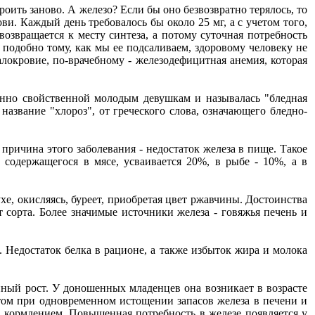
роить заново. А железо? Если бы оно безвозвратно терялось, то
и. Каждый день требовалось бы около 25 мг, а с учетом того,
возвращается к месту синтеза, а потому суточная потребность
 подобно тому, как мы ее подсаливаем, здоровому человеку не
малокровие, по-врачебному - железодефицитная анемия, которая
бенно свойственной молодым девушкам и называлась "бледная
название "хлороз", от греческого слова, означающего бледно-
причина этого заболевания - недостаток железа в пище. Такое
 содержащегося в мясе, усваивается 20%, в рыбе - 10%, а в
хе, окисляясь, буреет, приобретая цвет ржавчины. Достоинства
т сорта. Более значимые источники железа - говяжья печень и
. Недостаток белка в рационе, а также избыток жира и молока
нный рост. У доношенных младенцев она возникает в возрасте
стом при одновременном истощении запасов железа в печени и
 кормлением. Повышенная потребность в железе появляется у