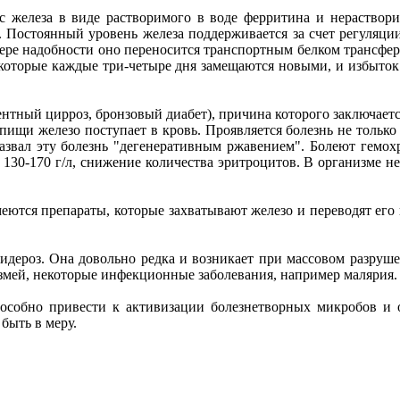
ас железа в виде растворимого в воде ферритина и нераство
х. Постоянный уровень железа поддерживается за счет регуляц
ере надобности оно переносится транспортным белком трансфер
а, которые каждые три-четыре дня замещаются новыми, и избыток
ентный цирроз, бронзовый диабет), причина которого заключает
 пищи железо поступает в кровь. Проявляется болезнь не только
назвал эту болезнь "дегенеративным ржавением". Болеют ге
130-170 г/л, снижение количества эритроцитов. В организме н
имеются препараты, которые захватывают железо и переводят его
осидероз. Она довольно редка и возникает при массовом разру
ы змей, некоторые инфекционные заболевания, например малярия.
особно привести к активизации болезнетворных микробов и о
быть в меру.