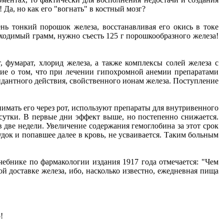
! Да, но как его "вогнать" в костный мозг?
ь тонкий порошок железа, восстанавливая его окись в токе
обходимый грамм, нужно съесть 125 г порошкообразного железа!
 фумарат, хлорид железа, а также комплексы солей железа с
ие о том, что при лечении гипохромной анемии препаратами
дантного действия, свойственного ионам железа. Поступление
имать его через рот, используют препараты для внутривенного
 сутки. В первые дни эффект выше, но постепенно снижается.
в две недели. Увеличение содержания гемоглобина за этот срок
док и попавшее далее в кровь, не усваивается. Таким больным
чебнике по фармакологии издания 1917 года отмечается: "Чем
ой доставке железа, ибо, насколько известно, ежедневная пища
!