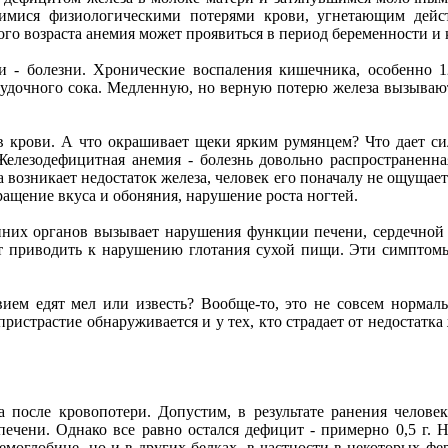
мися физиологическими потерями крови, угнетающим дейст
ого возраста анемия может проявиться в период беременности и 
и - болезни. Хронические воспаления кишечника, особенно 
елудочного сока. Медленную, но верную потерю железа вызываю
в крови. А что окрашивает щеки ярким румянцем? Что дает с
Железодефицитная анемия - болезнь довольно распространенн
 возникает недостаток железа, человек его поначалу не ощуща
ращение вкуса и обоняния, нарушение роста ногтей.
нних органов вызывает нарушения функции печени, сердечно
 приводить к нарушению глотания сухой пищи. Эти симптомы
ием едят мел или известь? Вообще-то, это не совсем нормаль
пристрастие обнаруживается и у тех, кто страдает от недостатк
после кровопотери. Допустим, в результате ранения человек
 печени. Однако все равно остался дефицит - примерно 0,5 г.
моглобине, но и в других белках, в частности в некоторых фе