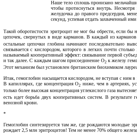
Наше тело сплошь пронизано мельчайшим
чтобы протиснуться внутрь. Несмотря
желудочка до правого предсердия, мене
секунд, успевая отдать захваченный ими
Такой оборотистости эритроцит не мог бы обрести, если бы 
цепочек, свернутых в виде карманов. В каждый из карманов
остальные цепочки глобина начинают последовательно выво
связывается с кислородом, которого в легких почти столько
называемый кооперативный эффект: связывание первой субъед
и так далее. С каждым шагом присоединение О
к железу гемо
2
Этот механизм был установлен британским биохимиком лауреа
Итак, гемоглобин насыщается кислородом, не вступая с ним в
В капиллярах, где концентрация О
ниже, чем в артериях, ус
2
только более высокая концентрация углекислого газа вытесня
есть идет борьба двух кооперативных систем. В результате 
венозной крови.
*
Гемоглобин синтезируется там же, где рождаются молодые эр
рождает 2,5 млн эритроцитов! Тем не менее 70% общего железа 