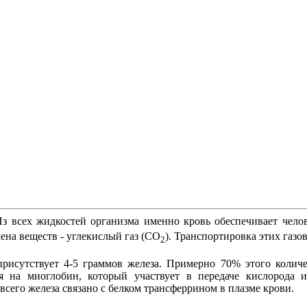
 Из всех жидкостей организма именно кровь обеспечивает чело
ена веществ - углекислый газ (СО
). Транспортировка этих газо
2
присутствует 4-5 граммов железа. Примерно 70% этого количе
я на миоглобин, который участвует в передаче кислорода и
сего железа связано с белком трансферрином в плазме крови.