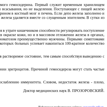
римого гемосидерина. Первый служит временным хранилищем
ии всасывания, но не выделения. Поступающее с пищей железо
рином в костный мозг и печень. Если депо железа заполнено и
 железа удаляется вместе со слущенным эпителием. В сутки из
ся в утрате кишечником способности регулировать поступление
 в окраске кожи, но и в массовом отложении железа в органах,
мохроматозом преимущественно мужчины. Первыми симптомами
екоторых больных успевает накопиться 100-кратное количество
 в растворимое состояние, тем самым способствуя выведению с
шении эритроцитов. Причиной гемосидероза могут стать частые
слаблению иммунитета. Словом, недостаток железа - плохо,
Доктор медицинских наук В. ПРОЗОРОВСКИЙ.
Информация предоставлена сайтом:
www.nauka.relis.ru