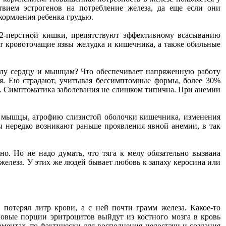
вием эстрогенов на потребление железа, да еще если они
кормления ребенка грудью.
12-перстной кишки, препятствуют эффективному всасыванию
т кровоточащие язвы желудка и кишечника, а также обильные
илу сердцу и мышцам? Что обеспечивает напряженную работу
ая. Ею страдают, учитывая бессимптомные формы, более 30%
ет. Симптоматика заболевания не слишком типична. При анемии
й мышцы, атрофию слизистой оболочки кишечника, изменения
 нередко возникают раньше проявления явной анемии, в так
но. Но не надо думать, что тяга к мелу обязательно вызвана
а железа. У этих же людей бывает любовь к запаху керосина или
 потерял литр крови, а с ней почти грамм железа. Какое-то
 Новые порции эритроцитов выйдут из костного мозга в кровь
рментах, то фактически для восполнения недостачи и создания